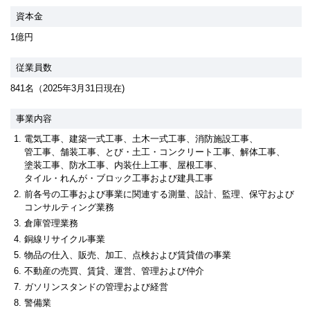
資本金
1億円
従業員数
841名（2025年3月31日現在)
事業内容
電気工事、建築一式工事、
土木一式工事、
消防施設工事、
管工事、
舗装工事、
とび・
土工・
コンクリート工事、
解体工事、
塗装工事、
防水工事、
内装仕上工事、
屋根工事、
タイル・れんが・ブロック工事
および
建具工事
前各号の工事および事業に関連する測量、設計、監理、保守および
コンサルティング
業務
倉庫管理業務
銅線リサイクル事業
物品の仕入、販売、加工、点検および賃貸借の事業
不動産の売買、賃貸、運営、管理および仲介
ガソリンスタンドの管理および経営
警備業