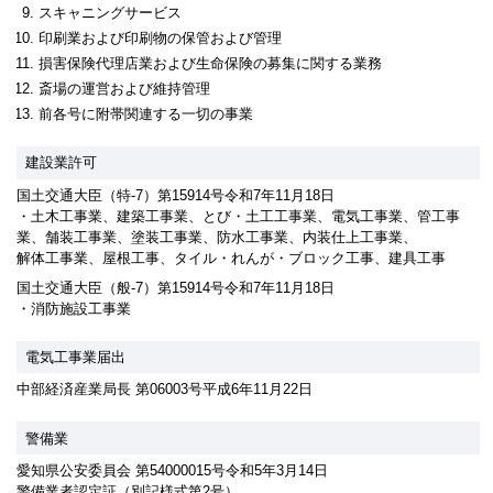
スキャニングサービス
印刷業および印刷物の保管および管理
損害保険代理店業および生命保険の募集に関する業務
斎場の運営および維持管理
前各号に附帯関連する一切の事業
建設業許可
国土交通大臣（特-7）第15914号令和7年11月18日
・土木工事業、建築工事業、とび・土工工事業、電気工事業、管工事
業、
舗装工事業、
塗装工事業、
防水工事業、
内装仕上工事業、
解体工事業、
屋根工事、
タイル・れんが・ブロック工事、
建具工事
国土交通大臣（般-7）第15914号令和7年11月18日
・消防施設工事業
電気工事業届出
中部経済産業局長 第06003号平成6年11月22日
警備業
愛知県公安委員会 第54000015号令和5年3月14日
警備業者認定証（別記様式第2号）